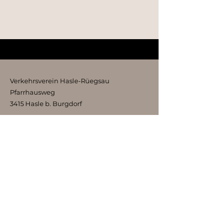
Verkehrsverein Hasle-Rüegsau
Pfarrhausweg
3415 Hasle b. Burgdorf
kontakt@vvhr.ch
Impressum Datenschutz