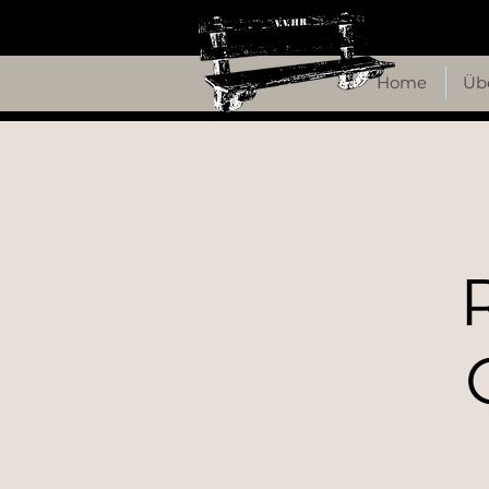
Home
Üb