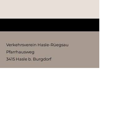
Verkehrsverein Hasle-Rüegsau
Pfarrhausweg
3415 Hasle b. Burgdorf
kontakt@vvhr.ch
Impressum Datenschutz