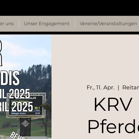
er uns
Unser Engagement
Vereine/Veranstaltungen
Fr., 11. Apr.
  |  
Reita
KRV 
Pferd