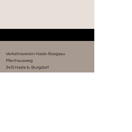
Verkehrsverein Hasle-Rüegsau
Pfarrhausweg
3415 Hasle b. Burgdorf
kontakt@vvhr.ch