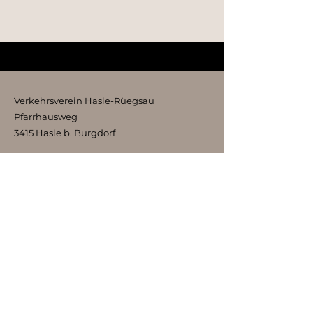
Verkehrsverein Hasle-Rüegsau
Pfarrhausweg
3415 Hasle b. Burgdorf
kontakt@vvhr.ch
Impressum Datenschutz