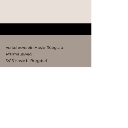
Verkehrsverein Hasle-Rüegsau
Pfarrhausweg
3415 Hasle b. Burgdorf
kontakt@vvhr.ch