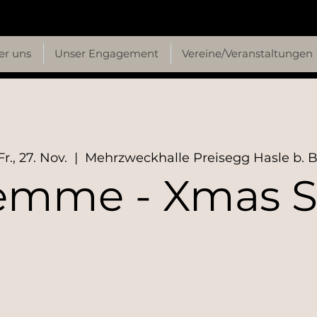
er uns
Unser Engagement
Vereine/Veranstaltungen
Fr., 27. Nov.
  |  
Mehrzweckhalle Preisegg Hasle b. B
emme - Xmas S