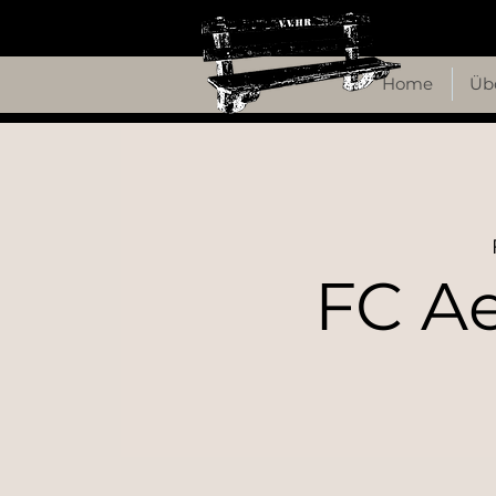
Home
Üb
FC A